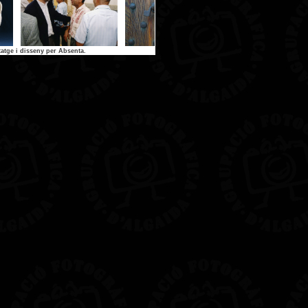
atge i disseny per Absenta.