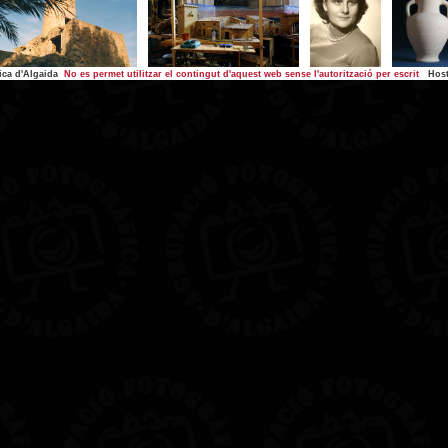
ica d'Algaida
No es permet utilitzar el contingut d'aquest web sense l'autorització per escrit
Host