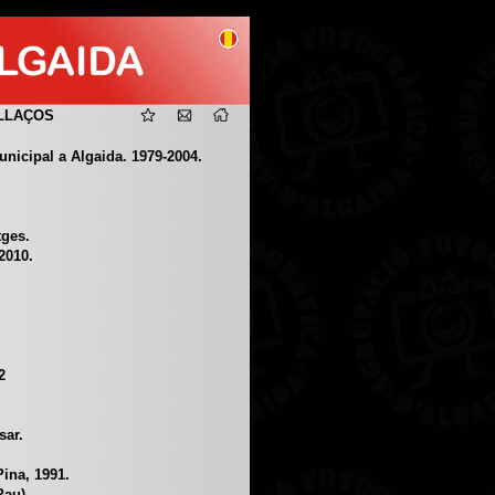
LLAÇOS
icipal a Algaida. 1979-2004.
tges.
2010.
2
sar.
Pina, 1991.
Pau).