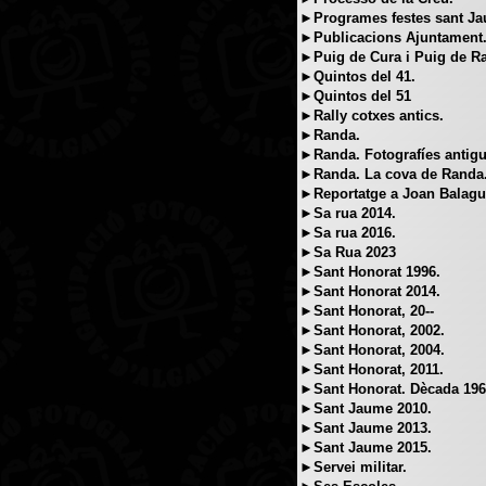
►Programes festes sant J
►Publicacions Ajuntament
►Puig de Cura i Puig de R
►Quintos del 41.
►Quintos del 51
►Rally cotxes antics.
►Randa.
►Randa. Fotografíes antigu
►Randa. La cova de Randa
►Reportatge a Joan Balague
►Sa rua 2014.
►Sa rua 2016.
►Sa Rua 2023
►Sant Honorat 1996.
►Sant Honorat 2014.
►Sant Honorat, 20--
►Sant Honorat, 2002.
►Sant Honorat, 2004.
►Sant Honorat, 2011.
►Sant Honorat. Dècada 196
►Sant Jaume 2010.
►Sant Jaume 2013.
►Sant Jaume 2015.
►Servei militar.