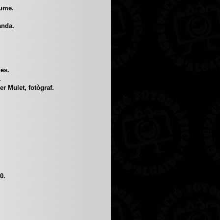
aume.
.
anda.
es.
.
r Mulet, fotògraf.
0.