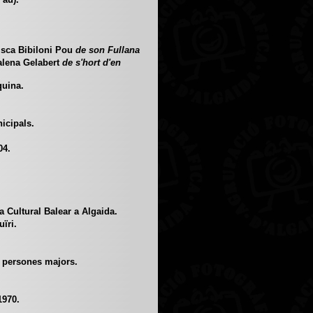
sca Bibiloni Pou
de son Fullana
lena Gelabert
de s'hort d'en
uina.
icipals.
.
04.
 Cultural Balear a Algaida.
ïri.
 persones majors.
1970.