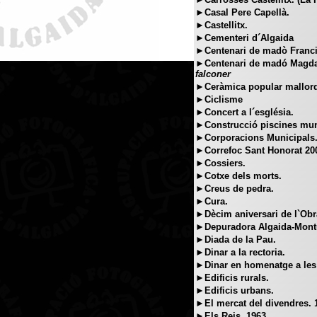
►Casal Pere Capellà.
►Castellitx.
►Cementeri d´Algaida
►Centenari de madò Franci
►Centenari de madó Magda
falconer
►Ceràmica popular mallorq
►Ciclisme
►Concert a l´església.
►Construcció piscines mun
►Corporacions Municipals
►Correfoc Sant Honorat 20
►Cossiers.
►Cotxe dels morts.
►Creus de pedra.
►Cura.
►Dècim aniversari de l`Obra
►Depuradora Algaida-Montu
►Diada de la Pau.
►Dinar a la rectoria.
►Dinar en homenatge a les
►Edificis rurals.
►Edificis urbans.
►El mercat del divendres. 
►Els Reis, 1963.