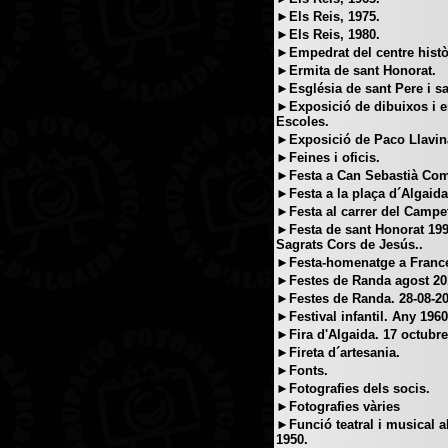
►Els Reis, 1975.
►Els Reis, 1980.
►Empedrat del centre histò
►Ermita de sant Honorat.
►Església de sant Pere i s
►Exposició de dibuixos i e
Escoles.
►Exposició de Paco Llavin
►Feines i oficis.
►Festa a Can Sebastià Comp
►Festa a la plaça d´Algaida
►Festa al carrer del Campet
►Festa de sant Honorat 199
Sagrats Cors de Jesús..
►Festa-homenatge a Franc
►Festes de Randa agost 20
►Festes de Randa. 28-08-20
►Festival infantil. Any 1960
►Fira d'Algaida. 17 octubr
►Fireta d´artesania.
►Fonts.
►Fotografies dels socis.
►Fotografies vàries
►Funció teatral i musical al
1950.