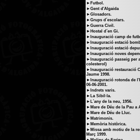
►Futbol.
►Gent d'Algaida
►Glosadors.
►Grups d´escolars.
►Guerra Civil.
►Hostal d´en Gi.
►Inauguració camp de futbol
►Inauguració estació bombe
►Inauguració estació depur
►Inauguració noves dependè
►Inauguració passeig per a
colesterol)
►Inauguració restauració Ca
Jaume 1998.
►Inauguració rotonda de l'
06-06-2001.
►Indrets varis.
►La Sibil·la.
►L´any de la neu, 1956.
►Mare de Déu de la Pau a A
►Mare de Déu de Lluc.
►Matrimonis.
►Memòria històrica.
►Missa amb motiu de la res
Març 1999.
►Molins de Farina.