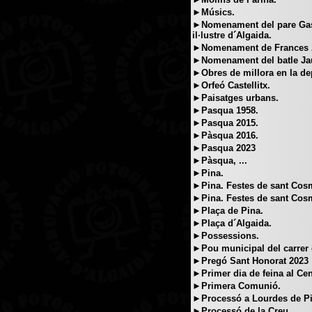
►Músics.
►Nomenament del pare Gasp
il·lustre d´Algaida.
►Nomenament de Frances An
►Nomenament del batle J
►Obres de millora en la de
►Orfeó Castellitx.
►Paisatges urbans.
►Pasqua 1958.
►Pasqua 2015.
►Pàsqua 2016.
►Pasqua 2023
►Pàsqua, ...
►Pina.
►Pina. Festes de sant Cosm
►Pina. Festes de sant Cosm
►Plaça de Pina.
►Plaça d´Algaida.
►Possessions.
►Pou municipal del carrer 
►Pregó Sant Honorat 2023
►Primer dia de feina al Cen
►Primera Comunió.
►Processó a Lourdes de Pi
►Processó de la Creu.