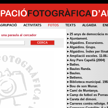
AGRUPACIÓ
ACTIVITATS
FOTOS
TEXTS
ALGAIDA
EN
►25 anys de democràcia mun
i una paraula al cercador
►Ajuntament.
►Algaidins. Excursions.
►Algaidins. Grups.
►Algaidins. Índex per llina
►Ampliació escoles. 11-06-
►Any Pere Capellà (2004)
►Batles.
►Baules Randa.
►Baules.
►Betlems.
►Biblioteca municipal. 198
►Bou de son Munar.
►Camí de Muntanya.
►Camp de futbol es Porras
►Careta del dimoni.
►Carreres contra rellotge. 
►Carrosses Castellitx. (La 