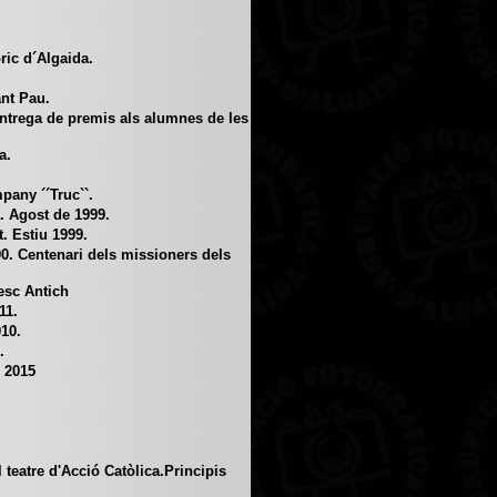
ric d´Algaida.
ant Pau.
ntrega de premis als alumnes de les
a.
any ´´Truc``.
. Agost de 1999.
. Estiu 1999.
0. Centenari dels missioners dels
esc Antich
11.
10.
.
e 2015
 teatre d'Acció Catòlica.Principis