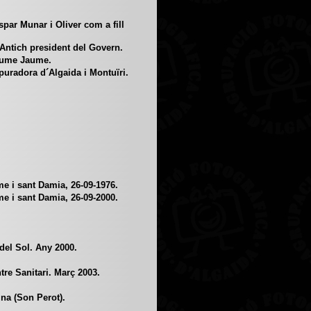
ar Munar i Oliver com a fill
tich president del Govern.
aume Jaume.
puradora d´Algaida i Montuïri.
e i sant Damia, 26-09-1976.
e i sant Damia, 26-09-2000.
del Sol. Any 2000.
tre Sanitari. Març 2003.
na (Son Perot).